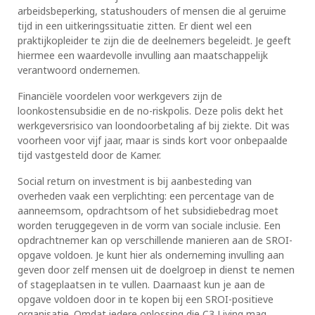
arbeidsbeperking, statushouders of mensen die al geruime
tijd in een uitkeringssituatie zitten. Er dient wel een
praktijkopleider te zijn die de deelnemers begeleidt. Je geeft
hiermee een waardevolle invulling aan maatschappelijk
verantwoord ondernemen.
Financiële voordelen voor werkgevers zijn de
loonkostensubsidie en de no-riskpolis. Deze polis dekt het
werkgeversrisico van loondoorbetaling af bij ziekte. Dit was
voorheen voor vijf jaar, maar is sinds kort voor onbepaalde
tijd vastgesteld door de Kamer.
Social return on investment is bij aanbesteding van
overheden vaak een verplichting: een percentage van de
aanneemsom, opdrachtsom of het subsidiebedrag moet
worden teruggegeven in de vorm van sociale inclusie. Een
opdrachtnemer kan op verschillende manieren aan de SROI-
opgave voldoen. Je kunt hier als onderneming invulling aan
geven door zelf mensen uit de doelgroep in dienst te nemen
of stageplaatsen in te vullen. Daarnaast kun je aan de
opgave voldoen door in te kopen bij een SROI-positieve
organisatie. Omdat iedere oplossing die C3 Living mag