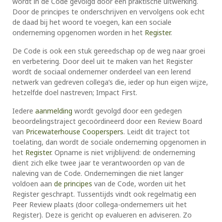
wordt in de Code gevolgd door een praktische uitwerking.
Door de principes te onderschrijven en vervolgens ook echt
de daad bij het woord te voegen, kan een sociale
onderneming opgenomen worden in het
Register
.​​​​​​
De Code is ook een stuk gereedschap op de weg naar groei
en verbetering. Door deel uit te maken van het Register
wordt de sociaal ondernemer onderdeel van een lerend
netwerk van gedreven collega’s die, ieder op hun eigen wijze,
hetzelfde doel nastreven; Impact First.
Iedere
aanmelding
wordt gevolgd door een gedegen
beoordelingstraject gecoördineerd door een Review Board
van
Pricewaterhouse Cooperspers
. Leidt dit traject tot
toelating, dan wordt de sociale onderneming opgenomen in
het
Register
. Opname is niet vrijblijvend: de onderneming
dient zich elke twee jaar te verantwoorden op van de
naleving van de Code. Ondernemingen die niet langer
voldoen aan
de principes
van de Code, worden uit het
Register geschrapt. Tussentijds vindt ook regelmatig een
Peer Review plaats (door collega-ondernemers uit het
Register). Deze is gericht op evalueren en adviseren. Zo