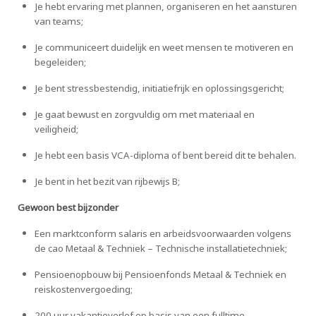
Je hebt ervaring met plannen, organiseren en het aansturen
van teams;
Je communiceert duidelijk en weet mensen te motiveren en
begeleiden;
Je bent stressbestendig, initiatiefrijk en oplossingsgericht;
Je gaat bewust en zorgvuldig om met materiaal en
veiligheid;
Je hebt een basis VCA-diploma of bent bereid dit te behalen.
Je bent in het bezit van rijbewijs B;
Gewoon best bijzonder
Een marktconform salaris en arbeidsvoorwaarden volgens
de cao Metaal & Techniek – Technische installatietechniek;
Pensioenopbouw bij Pensioenfonds Metaal & Techniek en
reiskostenvergoeding;
200 uur vakantieverlof op basis van een fulltime