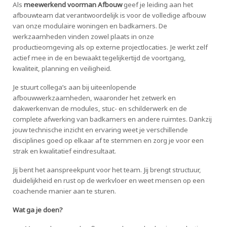
Als
meewerkend voorman Afbouw
geef je leiding aan het
afbouwteam dat verantwoordelijk is voor de volledige afbouw
van onze modulaire woningen en badkamers. De
werkzaamheden vinden zowel plaats in onze
productieomgeving als op externe projectlocaties. Je werkt zelf
actief mee in de en bewaakt tegelijkertijd de voortgang,
kwaliteit, planning en veiligheid.
Je stuurt collega’s aan bij uiteenlopende
afbouwwerkzaamheden, waaronder het zetwerk en
dakwerkenvan de modules, stuc- en schilderwerk en de
complete afwerking van badkamers en andere ruimtes. Dankzij
jouw technische inzicht en ervaring weet je verschillende
disciplines goed op elkaar af te stemmen en zorg je voor een
strak en kwalitatief eindresultaat.
Jij bent het aanspreekpunt voor het team. Jij brengt structuur,
duidelijkheid en rust op de werkvloer en weet mensen op een
coachende manier aan te sturen.
Wat ga je doen?