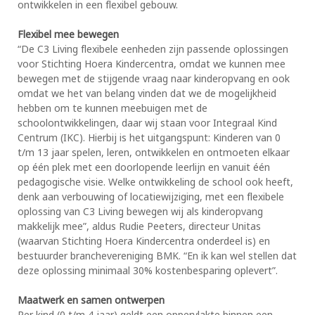
ontwikkelen in een flexibel gebouw.
Flexibel mee bewegen
“De C3 Living flexibele eenheden zijn passende oplossingen
voor Stichting Hoera Kindercentra, omdat we kunnen mee
bewegen met de stijgende vraag naar kinderopvang en ook
omdat we het van belang vinden dat we de mogelijkheid
hebben om te kunnen meebuigen met de
schoolontwikkelingen, daar wij staan voor Integraal Kind
Centrum (IKC). Hierbij is het uitgangspunt: Kinderen van 0
t/m 13 jaar spelen, leren, ontwikkelen en ontmoeten elkaar
op één plek met een doorlopende leerlijn en vanuit één
pedagogische visie. Welke ontwikkeling de school ook heeft,
denk aan verbouwing of locatiewijziging, met een flexibele
oplossing van C3 Living bewegen wij als kinderopvang
makkelijk mee”, aldus Rudie Peeters, directeur Unitas
(waarvan Stichting Hoera Kindercentra onderdeel is) en
bestuurder branchevereniging BMK. “En ik kan wel stellen dat
deze oplossing minimaal 30% kostenbesparing oplevert”.
Maatwerk en samen ontwerpen
Per kind (0 t/m 4 jaar) geldt een oppervlakte binnen een